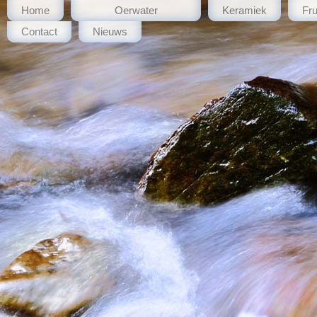
Home
Oerwater
Keramiek
Fru
Contact
Nieuws